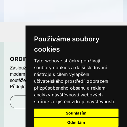
Používáme soubory
cookies
ORDINACE ROKU
Tyto webové stránky používají
soubory cookies a další sledovací
Zasloužíte si uznání. Odměňujeme nejlepší a
nástroje s cílem vylepšení
moderní ordinace v České republice. Další ročník
soutěže ORDINACE ROKU je v plném proudu.
uživatelského prostředí, zobrazení
Přidejte se k nám a soutěžte o hodnotné ceny!
přizpůsobeného obsahu a reklam,
analýzy návštěvnosti webových
stránek a zjištění zdroje návštěvnosti.
Zjistit více
Souhlasím
Odmítám