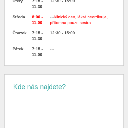
Úterý
7:15 -
12:30 - 15:00
11:30
Středa
8:00 -
---
klinický den, lékař neordinuje,
11:00
přítomna pouze sestra
Čtvrtek
7:15 -
12:30 - 15:00
11:30
Pátek
7:15 -
---
11:00
Kde nás najdete?