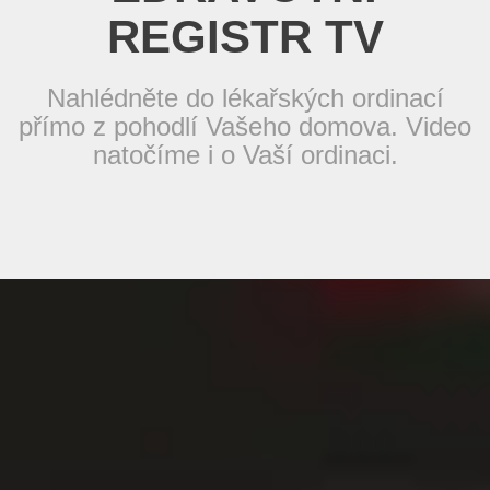
REGISTR TV
Nahlédněte do lékařských ordinací
přímo z pohodlí Vašeho domova. Video
natočíme i o Vaší ordinaci.